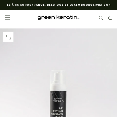
URES À 85 EUROS
FRANCE, BELGIQUE ET LUXEMBOURG
LIVRAISON GRA
PASSER
AU
CONTENU
OUVRIR
LE
MÉDIA
0
DANS
UNE
FENÊTRE
MODALE