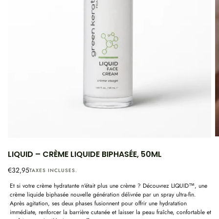
1
|
11
LIQUID – CRÈME LIQUIDE BIPHASÉE, 50ML
Prix
€32,95
TAXES INCLUSES.
régulier
Et si votre crème hydratante n'était plus une crème ? Découvrez LIQUID™, une
crème liquide biphasée nouvelle génération délivrée par un spray ultra-fin.
Après agitation, ses deux phases fusionnent pour offrir une hydratation
immédiate, renforcer la barrière cutanée et laisser la peau fraîche, confortable et