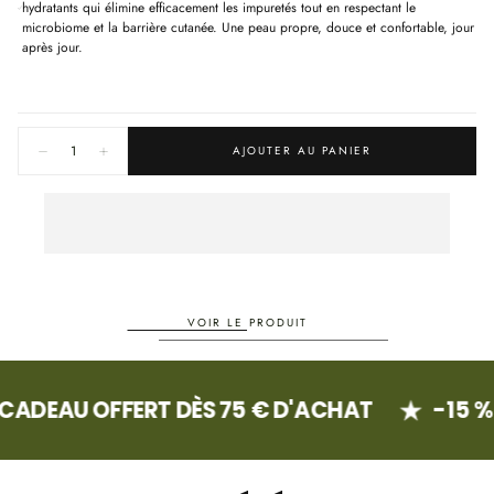
hydratants qui élimine efficacement les impuretés tout en respectant le
microbiome et la barrière cutanée. Une peau propre, douce et confortable, jour
après jour.
Quantité:
AJOUTER AU PANIER
Diminuer
Augmenter
la
la
quantité
quantité
pour
pour
MICROFLORA™
MICROFLORA™
Nettoyant
Nettoyant
Moussant,
Moussant,
150ml
150ml
VOIR LE PRODUIT
DEAU OFFERT DÈS 75 € D'ACHAT
-15 % S