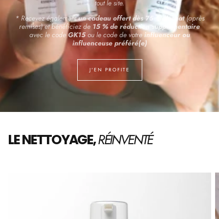
tout le site.
* Recevez également
un cadeau offert dès 75 € d'achat
(après
remises) et bénéficiez de
15 % de réduction supplémentaire
avec le code
GK15
ou le code de votre
influenceur ou
influenceuse préféré(e)
J'EN PROFITE
RÉINVENTÉ
LE NETTOYAGE,