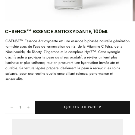
1
|
9
C-SENCE™ ESSENCE ANTIOXYDANTE, 100ML
C-SENSE™ Essence Antioxydante est une essence biphasée nouvelle génération
formulée avec de l'eau de fermentation de riz, de la Vitamine C Tetra, de la
Niacinamide, de l'Acetyl Zingerone et le complexe Hya7™. Cette synergie
d'actifs aide à protéger la peau du stress oxydatif, à révéler un teint plus
lumineux et plus uniforme, tout en procurant une hydratation immédiate et
durable. Sa texture légère prépare idéalement la peau à recevoir les soins
suivants, pour une routine quotidienne alliant science, performance et
sensorialité.
Quantité:
AJOUTER AU PANIER
Diminuer
Augmenter
la
la
quantité
quantité
pour
pour
C-
C-
SENCE™
SENCE™