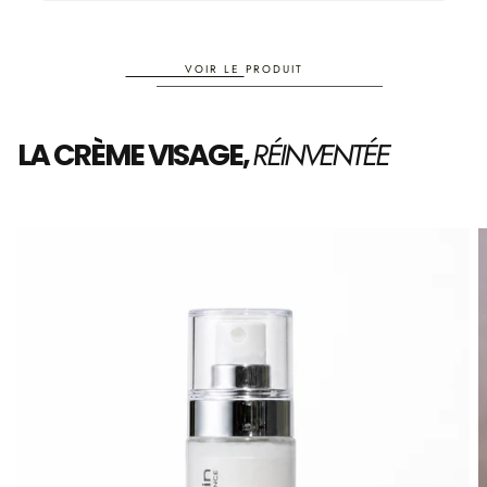
Essence
Essence
Antioxydante,
Antioxydante,
100ml
100ml
VOIR LE PRODUIT
RÉINVENTÉE
LA CRÈME VISAGE,