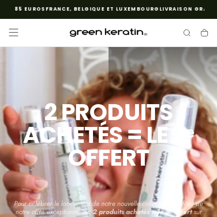
5 EUROS
FRANCE, BELGIQUE ET LUXEMBOURG
LIVRAISON GRATUITE EN
PASSER
AU
CONTENU
2 PRODUITS
ACHETÉS = LE 3ᵉ
OFFERT
Pour célébrer le lancement de notre nouvelle collection, profitez de
notre offre exceptionnelle :
2 produits achetés = le 3ᵉ offert
sur