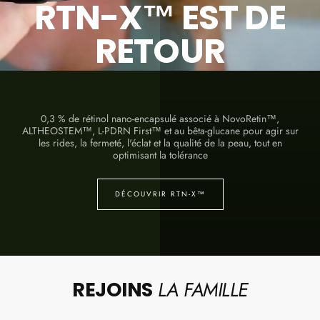
RTN-X™ EST DE
RETOUR
0,3 % de rétinol nano-encapsulé associé à NovoRetin™,
ALTHEOSTEM™, L-PDRN First™ et au bêta-glucane pour agir sur
les rides, la fermeté, l'éclat et la qualité de la peau, tout en
optimisant la tolérance
DÉCOUVRIR RTN-X™
LA FAMILLE
REJOINS