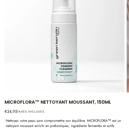
1
|
14
MICROFLORA™ NETTOYANT MOUSSANT, 150ML
Prix
€34,95
TAXES INCLUSES.
régulier
Nettoyez votre peau sans compromettre son équilibre. MICROFLORA™ est un
nettoyant moussant enrichi en prébiotiques, ingrédients fermentés et actifs