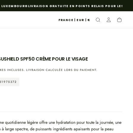
LUXEMBOURG
LIVRAISON GRATUITE EN POINTS RELAIS POUR LES COMM
FRANCE | EUR | €
USHIELD SPF50 CRÈME POUR LE VISAGE
XES INCLUSES.
LIVRAISON
CALCULÉE LORS DU PAIEMENT.
31975372
me quotidienne légère offre une hydratation pour toute la journée, une
n à large spectre, de puissants ingrédients apaisants pour la peau