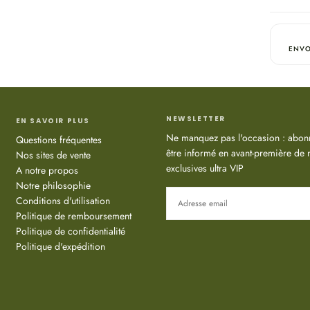
ETHYLHE
SANS PA
Utilisatio
Appliquer
ENVO
Appliquer 
toutes les
Porter un 
maximum (
NEWSLETTER
ans.
EN SAVOIR PLUS
Ne manquez pas l'occasion : abonn
Questions fréquentes
Attention
être informé en avant-première de n
Nos sites de vente
Usage ext
exclusives ultra VIP
A notre propos
l’utilisat
Notre philosophie
EMAIL
des rayons
Conditions d'utilisation
Politique de remboursement
Politique de confidentialité
S'ABONNER
Politique d'expédition