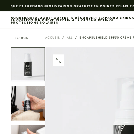
PASSER
ELGIQUE ET LUXEMBOURG
LIVRAISON GRATUITE EN POINTS RELAIS PO
AU
CONTENU
ACCUEIL
CATALOGUE
COFFRETS DÉCOUVERTE
LAPACHO SKINC
LA COLLECTION CHEVEUX
RETIN AL + OL
TEAM RETINOL
PROTECTIONS SOLAIRES
ACCUEIL
/
ALL
/
ENCAPSUSHIELD SPF50 CRÈME 
RETOUR
OUVRIR
LE
MÉDIA
0
DANS
UNE
FENÊTRE
MODALE