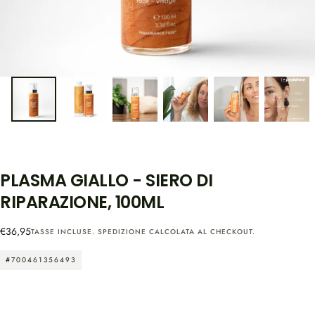
PLASMA GIALLO - SIERO DI
RIPARAZIONE, 100ML
Prezzo
€36,95
TASSE INCLUSE.
SPEDIZIONE
CALCOLATA AL CHECKOUT.
regolare
#700461356493