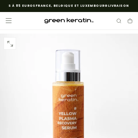
URES À 85 EUROS
FRANCE, BELGIQUE ET LUXEMBOURG
LIVRAISON GRA
SALTA
AL
CONTENUTO
APRI
IL
MEDIA
0
IN
MODALE