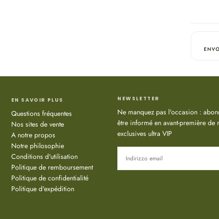
L'
Non è stato ancora sel
cut
Le
AS
sup
ENVO
Le
FE
amé
Bi
La 
NEWSLETTER
EN SAVOIR PLUS
La
Ne manquez pas l'occasion : abonn
Questions fréquentes
être informé en avant-première de n
Nos sites de vente
UTILISA
exclusives ultra VIP
A notre propos
Applique
Notre philosophie
le cou. 1 
EMAIL
Conditions d'utilisation
six mois s
Politique de remboursement
INGREDIE
Politique de confidentialité
AQUA, BI
ISCRIVITI
Politique d'expédition
PEG-10 
EXTRACT
FERMENT