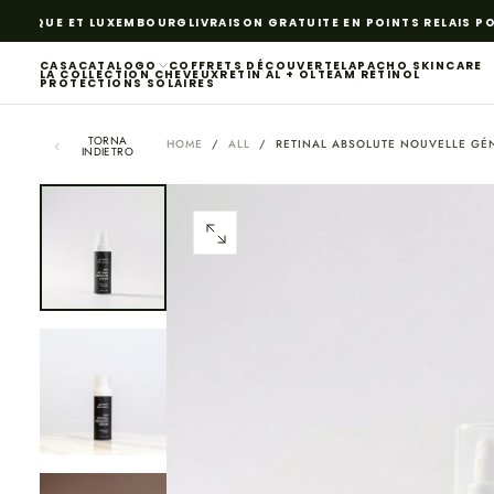
SALTA
LGIQUE ET LUXEMBOURG
LIVRAISON GRATUITE EN POINTS RELAIS PO
AL
CONTENUTO
CASA
CATALOGO
COFFRETS DÉCOUVERTE
LAPACHO SKINCARE
LA COLLECTION CHEVEUX
RETIN AL + OL
TEAM RETINOL
PROTECTIONS SOLAIRES
TORNA
HOME
/
ALL
/
RETINAL ABSOLUTE NOUVELLE GÉN
INDIETRO
APRI
IL
MEDIA
0
IN
MODALE