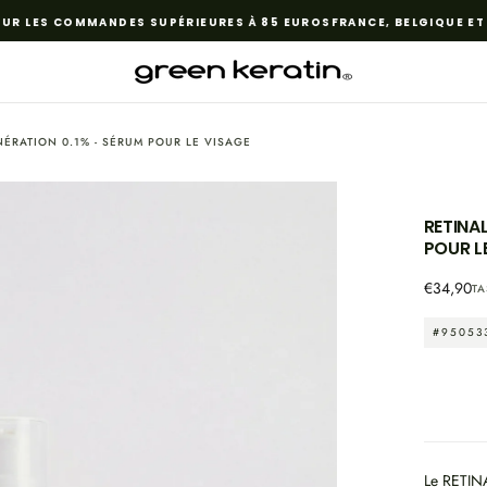
UR LES COMMANDES SUPÉRIEURES À 85 EUROS
FRANCE, BELGIQUE ET 
ÉRATION 0.1% - SÉRUM POUR LE VISAGE
RETINA
POUR L
APRI
IL
Prezzo
€34,90
TA
MEDIA
regolare
1
#95053
IN
MODALE
Le RETINA