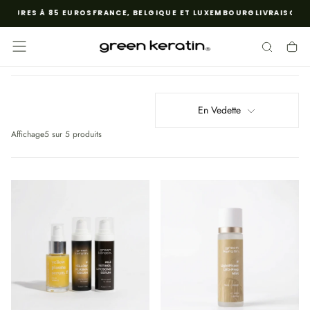
IEURES À 85 EUROS
FRANCE, BELGIQUE ET LUXEMBOURG
LIVRAISON G
PASSER
AU
CONTENU
En Vedette
Affichage
5 sur 5 produits