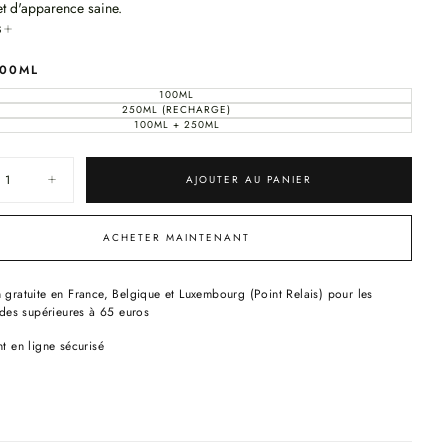
et d'apparence saine.
conçue pour créer un «cocon» protecteur sur votre peau, renforçant la
S
e barrière naturelle et optimisant la capacité de la peau à retenir
100ML
ion, la laissant douce, repulpée et jeune.
100ML
VARIANTE
ÉPUISÉE
250ML (RECHARGE)
VARIANTE
s:
OU
ÉPUISÉE
100ML + 250ML
INDISPONIBLE
VARIANTE
OU
ÉPUISÉE
INDISPONIBLE
OU
ère, la formule luxueuse glisse en douceur et offre une hydratation
INDISPONIBLE
érieure au plus profond de la peau.
AJOUTER AU PANIER
ER RAPIDE
uer
Augmenter
orption rapide pour une hydratation instantanée et une superposition
la
té
quantité
ile du produit.
pour
UELLEMENT
ACHETER MAINTENANT
duit multi-tâches hydratant, repulpant et apaisant.
W
ULMW
TZ
SPRITZ
-
IDE
ce
Essence
n gratuite en France, Belgique et Luxembourg (Point Relais) pour les
eau : Tous types de peau
pour
es supérieures à 65 euros
 Essence
le
,
visage,
 : Jour et Nuit
t en ligne sécurisé
Sans
m
Parfum
ts clés:
aluronique ULMW (Hyaluronate de Sodium) :
ncore été sélectionné.
ide hyaluronique ULMW (
Ultra Low Molecular Weight = Poids