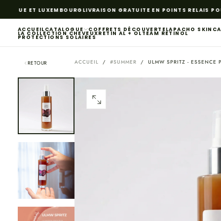
PASSER
LGIQUE ET LUXEMBOURG
LIVRAISON GRATUITE EN POINTS RELAIS POU
AU
CONTENU
ACCUEIL
CATALOGUE
COFFRETS DÉCOUVERTE
LAPACHO SKINC
LA COLLECTION CHEVEUX
RETIN AL + OL
TEAM RETINOL
PROTECTIONS SOLAIRES
ACCUEIL
/
#SUMMER
/
ULMW SPRITZ - ESSENCE 
RETOUR
OUVRIR
LE
MÉDIA
0
DANS
UNE
FENÊTRE
MODALE