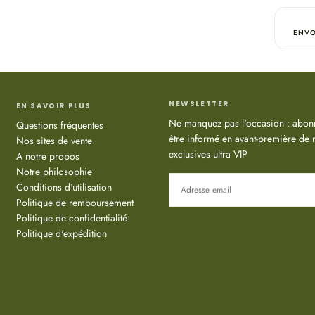
Moléculair
ultra pur
ENVO
avec une 
de l'épid
L'acide h
présent da
de la peau
NEWSLETTER
EN SAVOIR PLUS
structures
Ne manquez pas l'occasion : abonn
Questions fréquentes
que sa ca
être informé en avant-première de n
Nos sites de vente
nouvel ac
exclusives ultra VIP
A notre propos
intercellu
Notre philosophie
des rides 
EMAIL
Conditions d'utilisation
Les tétr
Politique de remboursement
curcumino
Politique de confidentialité
racine de
S'ABONNER
Politique d'expédition
Les tétra
protégean
libres - p
Jus de b
bétanine, 
antibactér