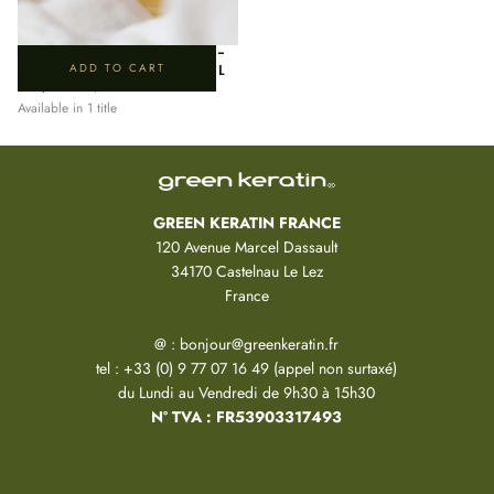
YELLOW PLASMA OIL ELIXIR -
10
% OFF
ADD TO CART
HUILE POUR LE VISAGE 50ML
REGULAR
MINIMUM
€52,00
€46,80
PRICE
PRICE
Available in 1 title
GREEN KERATIN FRANCE
120 Avenue Marcel Dassault
34170 Castelnau Le Lez
France
@ : bonjour@greenkeratin.fr
tel : +33 (0) 9 77 07 16 49 (appel non surtaxé)
du Lundi au Vendredi de 9h30 à 15h30
N° TVA : FR53903317493