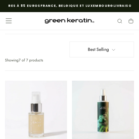
EURES À 85 EUROS
FRANCE, BELGIQUE ET LUXEMBOURG
LIVRAISON GR
SKIP
TO
CONTENT
Best Selling
Showing
7 of 7 products