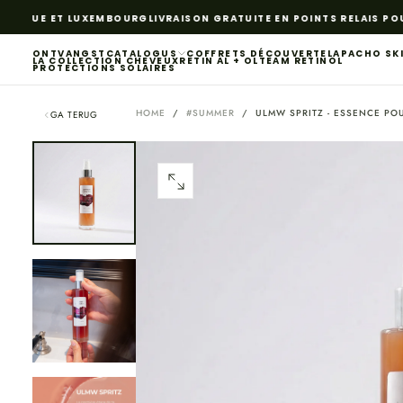
GA
GIQUE ET LUXEMBOURG
LIVRAISON GRATUITE EN POINTS RELAIS POU
NAAR
INHOUD
ONTVANGST
CATALOGUS
COFFRETS DÉCOUVERTE
LAPACHO SK
LA COLLECTION CHEVEUX
RETIN AL + OL
TEAM RETINOL
PROTECTIONS SOLAIRES
HOME
/
#SUMMER
/
ULMW SPRITZ - ESSENCE PO
GA TERUG
OPEN
MEDIA
0
IN
MODAAL