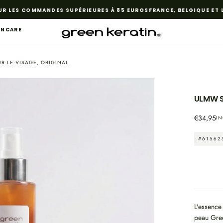
R LES COMMANDES SUPÉRIEURES À 85 EUROS
FRANCE, BELGIQUE ET L
INCARE
UR LE VISAGE, ORIGINAL
ULMW S
OPEN
Reguliere
€34,95
IN
MEDIA
prijs
1
#61562
IN
MODAAL
L'essence
peau Gree