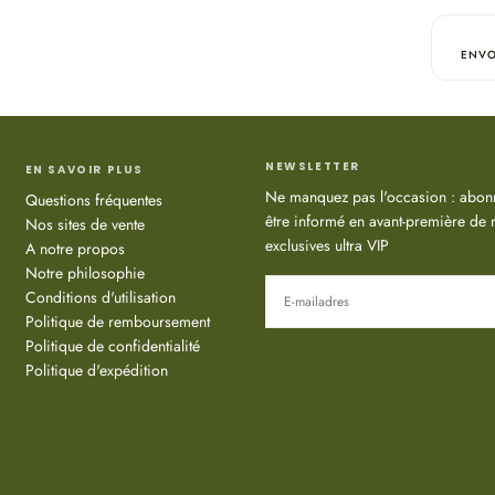
Moléculai
ultra pur
ENVO
avec une 
de l'épid
L'acide h
présent da
de la peau
NEWSLETTER
EN SAVOIR PLUS
structures
Ne manquez pas l'occasion : abonn
Questions fréquentes
que sa ca
être informé en avant-première de n
Nos sites de vente
nouvel ac
exclusives ultra VIP
A notre propos
intercellu
Notre philosophie
des rides 
E-
MAIL
Conditions d'utilisation
Les tétr
Politique de remboursement
curcumino
Politique de confidentialité
racine de
ABONNEREN
Politique d'expédition
Les tétra
protégean
libres - p
Jus de b
bétanine, 