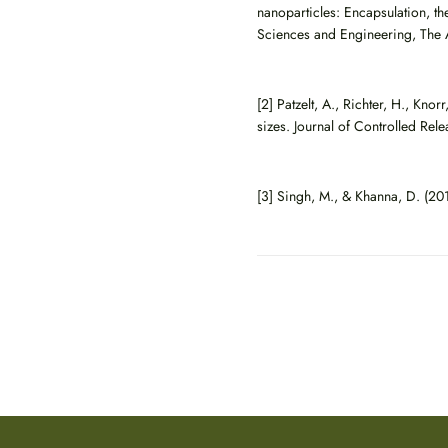
nanoparticles: Encapsulation, the
Sciences and Engineering, The 
[2] Patzelt, A., Richter, H., Knor
sizes. Journal of Controlled Rel
[3] Singh, M., & Khanna, D. (201