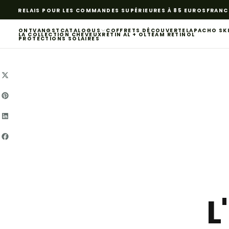
GA
S RELAIS POUR LES COMMANDES SUPÉRIEURES À 85 EUROS
FRANCE, B
NAAR
INHOUD
ONTVANGST
CATALOGUS
COFFRETS DÉCOUVERTE
LAPACHO SK
LA COLLECTION CHEVEUX
RETIN AL + OL
TEAM RETINOL
PROTECTIONS SOLAIRES
L