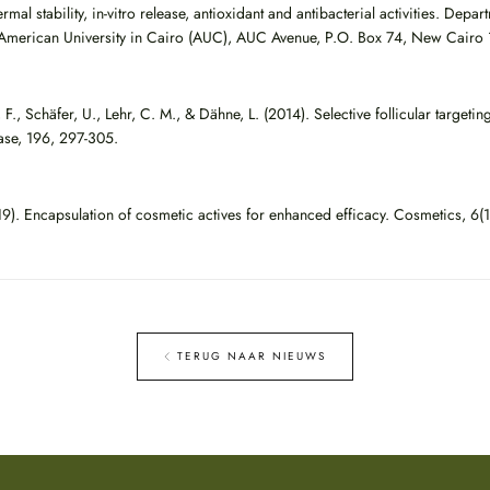
rmal stability, in-vitro release, antioxidant and antibacterial activities. Depa
American University in Cairo (AUC), AUC Avenue, P.O. Box 74, New Cairo 
r, F., Schäfer, U., Lehr, C. M., & Dähne, L. (2014). Selective follicular targeti
ease, 196, 297-305.
9). Encapsulation of cosmetic actives for enhanced efficacy. Cosmetics, 6(1
TERUG NAAR NIEUWS