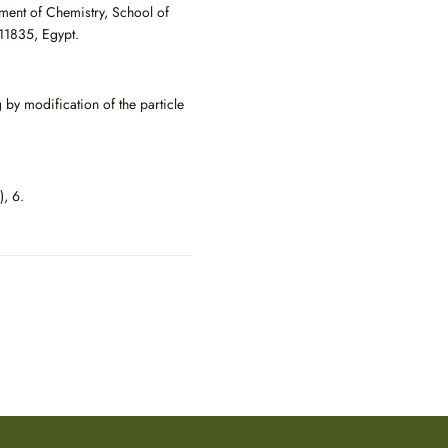
rtment of Chemistry, School of
11835, Egypt.
ng by modification of the particle
), 6.