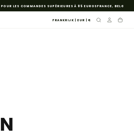
OUR LES COMMANDES SUPÉRIEURES À 85 EUROS
FRANCE, BELGIQUE ET
FRANKRIJK | EUR | €
ON