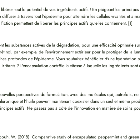
r libérer tout le potentiel de vos ingrédients actifs ! En piégeant les princip
 diffuser à travers tout l'épiderme pour atteindre les cellules vivantes et ai
fiction permettent de liberer les principes actifs qu’elles contiennent. [1]
t les substances actives de la dégradation, pour une efficacité optimale sur
étinol, par exemple, de l'environnement extérieur pour le protéger de la lumi
hes profondes de l'épiderme. Vous souhaitez bénéficier d'une hydratation pr
irritants ? L'encapsulation contrôle la vitesse à laquelle les ingrédients sont
nouvelles perspectives de formulation, avec des molécules qui, autrefois, n
luronique et l'huile peuvent maintenant coexister dans un seul et même produi
incipes actifs. Ne passez pas à côté de l'innovation en matière de soins pou
mdouh, W. (2018). Comparative study of encapsulated peppermint and green te