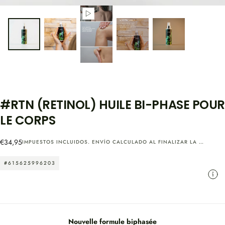
#RTN (RETINOL) HUILE BI-PHASE POUR
LE CORPS
Precio
€34,95
IMPUESTOS INCLUIDOS.
ENVÍO
CALCULADO AL FINALIZAR LA COMPRA.
regular
#615625996203
Nouvelle formule biphasée