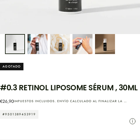
AGOTADO
#0.3 RETINOL LIPOSOME SÉRUM , 30ML
Precio
€26,90
IMPUESTOS INCLUIDOS.
ENVÍO
CALCULADO AL FINALIZAR LA COMPRA.
regular
#9501389453919