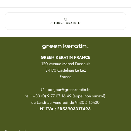
Conseils d’Utilisation :
Appliquer une fine couche de
RETINOL LIPOSOME Sérum
sur le visage
et le cou, uniquement le soir.
RETOURS GRATUITS
Commencer par 1 à 2 nuits par semaine, jamais deux soirs
consécutifs.
Augmenter progressivement la fréquence selon la tolérance de la
peau.
Toujours appliquer une protection solaire SPF30+ le lendemain.
GREEN KERATIN FRANCE
Utiliser dans les 6 mois après ouverture.
120 Avenue Marcel Dassault
Précautions d’Emploi :
34170 Castelnau Le Lez
Évitez tout contact direct avec les yeux et les lèvres. En cas de contact,
France
rincez abondamment à l'eau. Ne pas appliquer sur une peau irritée,
enflammée ou brûlée par le soleil. Si l'irritation persiste, réduisez la
@ : bonjour@greenkeratin.fr
fréquence d'utilisation ou cessez d'utiliser le produit. Il est déconseillé
tel : +33 (0) 9 77 07 16 49 (appel non surtaxé)
pendant la grossesse et pendant l'allaitement. À utiliser exclusivement le
du Lundi au Vendredi de 9h30 à 15h30
soir, et le jour, appliquez un écran solaire adapté. Gardez hors de portée
N° TVA : FR53903317493
des enfants. Usage seulement externe. Conservez dans un endroit frais et
sec. Ce produit contient des composés liés à la vitamine A, qui contribuent
à votre apport quotidien en vitamine A.