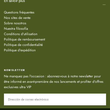
En savoir plus
Ingrédients (INCI) :
AQUA, GLYCERIN, CETEARYL OLIVATE, PEG-10 DIMETHICONE,
Questions fréquentes
PSORALIA CORYLIFOLIA SEED OIL, BISABOLOL, SODIUM STEAROYL
Nos sites de vente
LACTYLATE, ECTOIN, CAPRYLIC/CAPRIC TRIGLYCERIDE, BENZYL
Sobre nosotros
ALCOHOL, SODIUM CARBOMER, BETA-GLUCAN, PHOSPHOLIPIDS,
Nuestra filosofía
SODIUM HYALURONATE, HIPPOPHAE RHAMNOIDES FRUIT OIL,
Conditions d'utilisation
TOCOPHEROL, RETINOL, HYDROACETIC ACID.
Politique de remboursement
Politique de confidentialité
Politique d'expédition
NEWSLETTER
Ne manquez pas l'occasion : abonnez-vous à notre newsletter pour
être informé en avant-première de nos lancements et profiter d'offres
exclusives ultra VIP
CORREO
ELECTRÓNICO