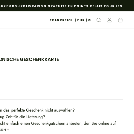
UXEMBOURG
LIVRAISON GRATUITE EN POINTS RELAIS POUR LES COMMA
FRANKREICH | EUR | €
ONISCHE GESCHENKKARTE
n das perfekte Geschenk nicht auswählen?
ug Zeit für die Lieferung?
ht einfach einen Geschenkgutschein anbieten, den Sie online auf
keratin.fr ausgeben können
SEN