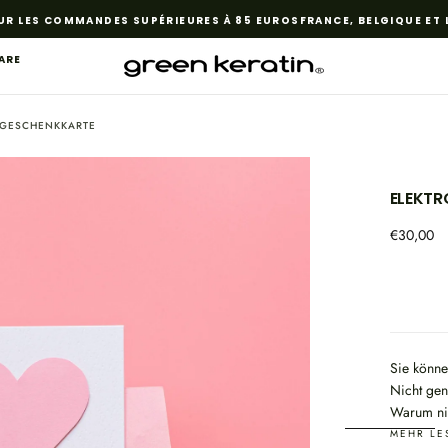
 LES COMMANDES SUPÉRIEURES À 85 EUROS
FRANCE, BELGIQUE ET L
ARE
 GESCHENKKARTE
ELEKTR
MEDIEN
Regulärer
€30,00
1
Preis
IM
MODAL
ÖFFNEN
Sie könne
Nicht gen
Warum nic
www.green
MEHR LE