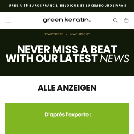
EURES À 85 EUROS
FRANCE, BELGIQUE ET LUXEMBOURG
LIVRAISON GR
ZUM
INHALT
SPRINGEN
STARTSEITE
/
NACHRICHT
NEVER MISS A BEAT
NEWS
WITH OUR LATEST
ALLE ANZEIGEN